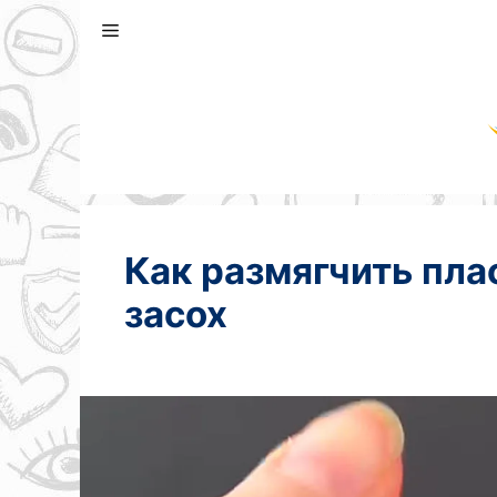
Перейти
к
содержимому
Как размягчить пла
засох