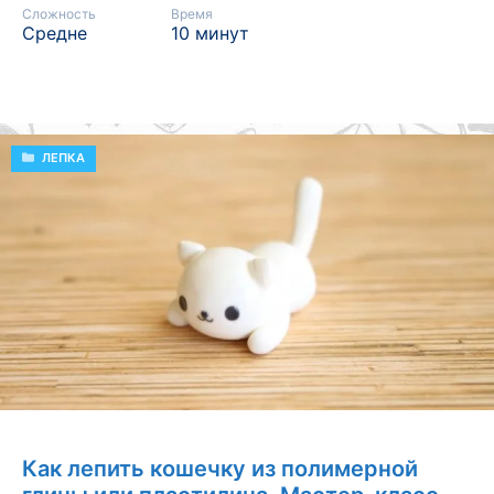
Сложность
Время
Средне
10 минут
РУБРИКИ
ЛЕПКА
Как лепить кошечку из полимерной