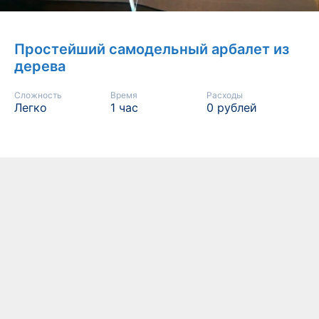
Простейший самодельный арбалет из
дерева
Сложность
Время
Расходы
Легко
1 час
0 рублей
РУБРИКИ
РАЗВЛЕЧЕНИЯ И ХОББИ