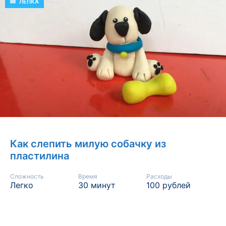
РУБРИКИ
ЛЕПКА
Как слепить милую собачку из
пластилина
Сложность
Время
Расходы
Легко
30 минут
100 рублей